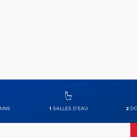
AINS
1
SALLES D'EAU
2
DO