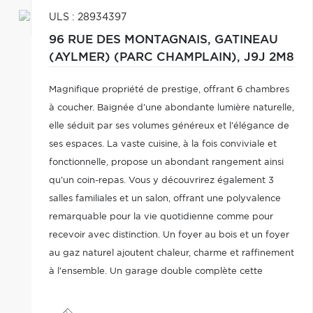
ULS : 28934397
96 RUE DES MONTAGNAIS,
GATINEAU
(AYLMER) (PARC CHAMPLAIN),
J9J 2M8
Magnifique propriété de prestige, offrant 6 chambres
à coucher. Baignée d'une abondante lumière naturelle,
elle séduit par ses volumes généreux et l'élégance de
ses espaces. La vaste cuisine, à la fois conviviale et
fonctionnelle, propose un abondant rangement ainsi
qu'un coin-repas. Vous y découvrirez également 3
salles familiales et un salon, offrant une polyvalence
remarquable pour la vie quotidienne comme pour
recevoir avec distinction. Un foyer au bois et un foyer
au gaz naturel ajoutent chaleur, charme et raffinement
à l'ensemble. Un garage double complète cette
propriété remarquable. Une résidence d'exception à
découvrir sans tarder !