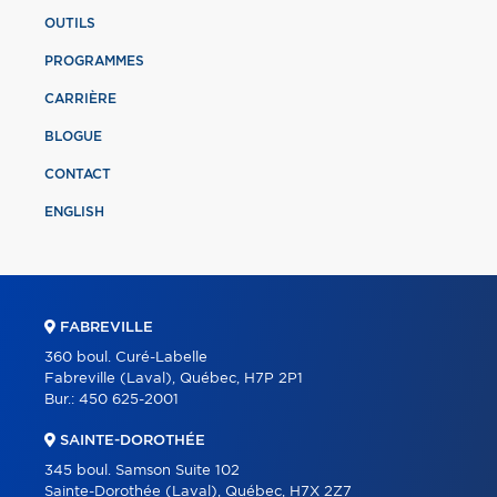
OUTILS
PROGRAMMES
CARRIÈRE
BLOGUE
CONTACT
ENGLISH
FABREVILLE
360 boul. Curé-Labelle
Fabreville (Laval), Québec, H7P 2P1
Bur.:
450 625-2001
SAINTE-DOROTHÉE
345 boul. Samson Suite 102
Sainte-Dorothée (Laval), Québec, H7X 2Z7