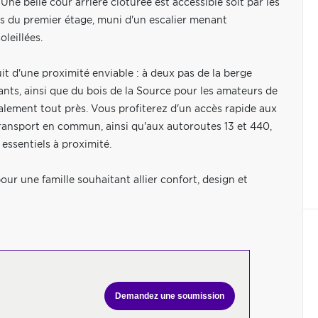
. Une belle cour arrière clôturée est accessible soit par les
ois du premier étage, muni d'un escalier menant
leillées.
uit d'une proximité enviable : à deux pas de la berge
nants, ainsi que du bois de la Source pour les amateurs de
galement tout près. Vous profiterez d'un accès rapide aux
 transport en commun, ainsi qu'aux autoroutes 13 et 440,
 essentiels à proximité.
ur une famille souhaitant allier confort, design et
Demandez une soumission