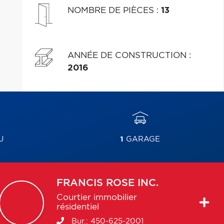
NOMBRE DE PIÈCES
:
13
ANNÉE DE CONSTRUCTION
:
2016
U
1
GARAGE
FRANCIS
ROSE INC.
Courtier immobilier
résidentiel
Bur.:
450-625-2001