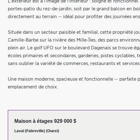
L'extérieur est à l'image de l'intérieur : soigné et fonctionnel
portes-patio du rez-de-jardin, soit par le grand balcon en b
directement au terrain -- idéal pour profiter des journées enso
Située dans un secteur paisible et familial, cette propriété jo
Camille-Barbe sur la rivière des Mille-Îles, des parcs environ
plein air. Le golf UFO sur le boulevard Dagenais se trouve é
écoles primaires et secondaires, garderies, pistes cyclables,
sans oublier la variété de commerces, restaurants et services
Une maison moderne, spacieuse et fonctionnelle -- parfaite po
emplacement de choix.
Maison à étages 929 000 $
Laval (Fabreville) (Ouest)