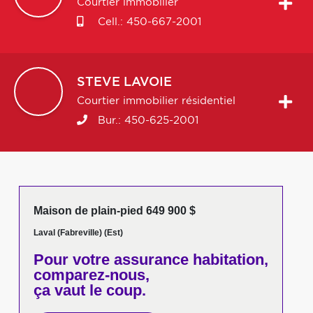
Courtier immobilier
Cell.:
450-667-2001
STEVE
LAVOIE
Courtier immobilier résidentiel
Bur.:
450-625-2001
Maison de plain-pied 649 900 $
Laval (Fabreville) (Est)
Pour votre
assurance habitation,
comparez-nous,
ça vaut le coup.