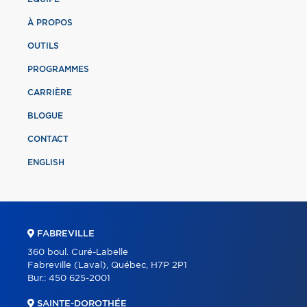
À PROPOS
OUTILS
PROGRAMMES
CARRIÈRE
BLOGUE
CONTACT
ENGLISH
FABREVILLE
360 boul. Curé-Labelle
Fabreville (Laval), Québec, H7P 2P1
Bur.:
450 625-2001
SAINTE-DOROTHÉE