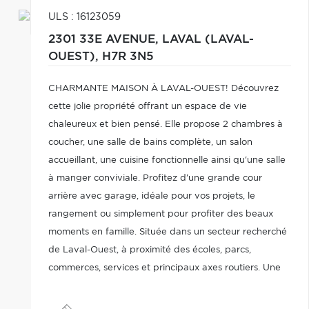
ULS : 16123059
2301 33E AVENUE,
LAVAL (LAVAL-
OUEST),
H7R 3N5
CHARMANTE MAISON À LAVAL-OUEST! Découvrez
cette jolie propriété offrant un espace de vie
chaleureux et bien pensé. Elle propose 2 chambres à
coucher, une salle de bains complète, un salon
accueillant, une cuisine fonctionnelle ainsi qu'une salle
à manger conviviale. Profitez d'une grande cour
arrière avec garage, idéale pour vos projets, le
rangement ou simplement pour profiter des beaux
moments en famille. Située dans un secteur recherché
de Laval-Ouest, à proximité des écoles, parcs,
commerces, services et principaux axes routiers. Une
belle opportunité pour ceux qui recherchent un milieu
de vie paisible, pratique et agréable!