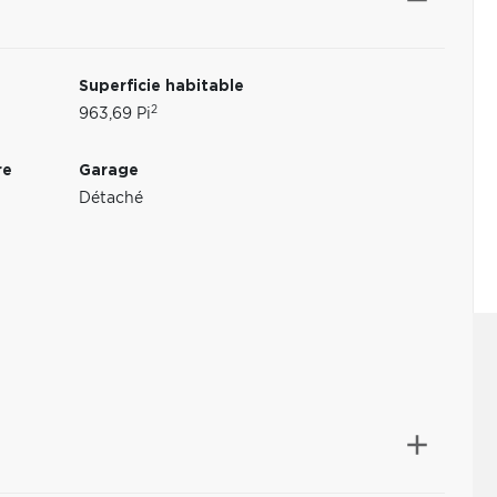
Superficie habitable
2
963,69 Pi
re
Garage
Détaché