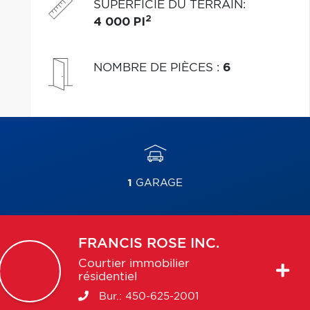
SUPERFICIE DU TERRAIN
:
2
4 000 PI
NOMBRE DE PIÈCES
:
6
1
GARAGE
FRANCIS
ROSE INC.
Courtier immobilier
résidentiel
Bur.:
450-625-2001