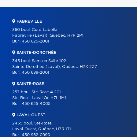
FABREVILLE
360 boul. Curé-Labelle
Fabreville (Laval), Québec, H7P 2P1
Bur.:
450 625-2001
SAINTE-DOROTHÉE
345 boul. Samson Suite 102
Sainte-Dorothée (Laval), Québec, H7X 2Z7
Bur.:
450 689-2001
SAINTE-ROSE
257 boul. Ste-Rose # 201
Ste-Rose, Laval Qc H7L 1M1
Bur.:
450 625-4005
LAVAL-OUEST
2455 boul. Ste-Rose
Laval-Ouest, Québec, H7R 1T1
Bur.:
450 962-0990