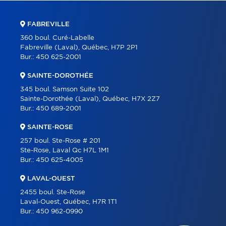
FABREVILLE
360 boul. Curé-Labelle
Fabreville (Laval), Québec, H7P 2P1
Bur.:
450 625-2001
SAINTE-DOROTHÉE
345 boul. Samson Suite 102
Sainte-Dorothée (Laval), Québec, H7X 2Z7
Bur.:
450 689-2001
SAINTE-ROSE
257 boul. Ste-Rose # 201
Ste-Rose, Laval Qc H7L 1M1
Bur.:
450 625-4005
LAVAL-OUEST
2455 boul. Ste-Rose
Laval-Ouest, Québec, H7R 1T1
Bur.:
450 962-0990