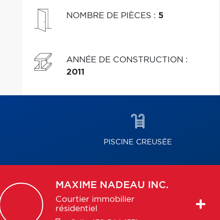
voir!
NOMBRE DE PIÈCES
:
5
ANNÉE DE CONSTRUCTION
:
2011
PISCINE CREUSÉE
MAXIME
NADEAU INC.
Courtier immobilier
résidentiel