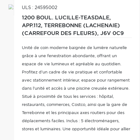
ULS : 24595002
1200 BOUL. LUCILLE-TEASDALE,
APP.112,
TERREBONNE (LACHENAIE)
(CARREFOUR DES FLEURS),
J6V 0C9
Unité de coin moderne baignée de lumière naturelle
grâce à une fenestration abondante, offrant un
espace de vie lumineux et agréable au quotidien.
Profitez d'un cadre de vie pratique et confortable
avec stationnement intérieur, espace pour rangement
dans l'unité et accès à une piscine creusée extérieure.
Situé à proximité de tous les services : hôpital,
restaurants, commerces, Costco, ainsi que la gare de
Terrebonne et les principaux axes routiers pour des
déplacements faciles. Inclus : 5 électroménagers,
stores et luminaires. Une opportunité idéale pour allier
confort, luminosité et emplacement stratégique. À