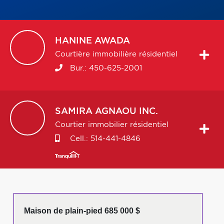
HANINE
AWADA
Courtière immobilière résidentiel
Bur.:
450-625-2001
SAMIRA
AGNAOU INC.
Courtier immobilier résidentiel
Cell.:
514-441-4846
Maison de plain-pied 685 000 $