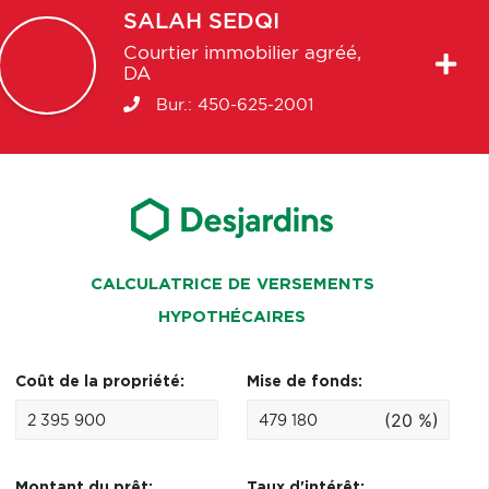
SALAH
SEDQI
Courtier immobilier agréé,
DA
Bur.:
450-625-2001
CALCULATRICE DE VERSEMENTS
HYPOTHÉCAIRES
Coût de la propriété:
Mise de fonds:
(20 %)
Montant du prêt:
Taux d'intérêt: