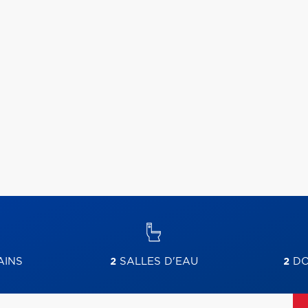
AINS
2
SALLES D'EAU
2
DO