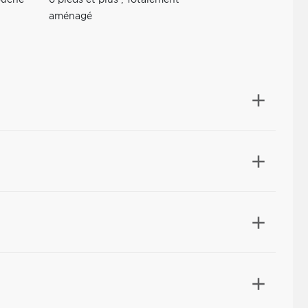
uche
6 pieds et plus
,
Totalement
aménagé