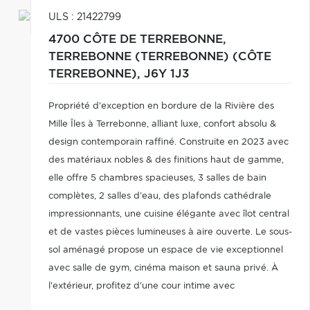
ULS : 21422799
4700 CÔTE DE TERREBONNE,
TERREBONNE (TERREBONNE) (CÔTE
TERREBONNE),
J6Y 1J3
Propriété d'exception en bordure de la Rivière des
Mille Îles à Terrebonne, alliant luxe, confort absolu &
design contemporain raffiné. Construite en 2023 avec
des matériaux nobles & des finitions haut de gamme,
elle offre 5 chambres spacieuses, 3 salles de bain
complètes, 2 salles d'eau, des plafonds cathédrale
impressionnants, une cuisine élégante avec îlot central
et de vastes pièces lumineuses à aire ouverte. Le sous-
sol aménagé propose un espace de vie exceptionnel
avec salle de gym, cinéma maison et sauna privé. À
l'extérieur, profitez d'une cour intime avec
aménagement paysager soigné et vue imprenable sur