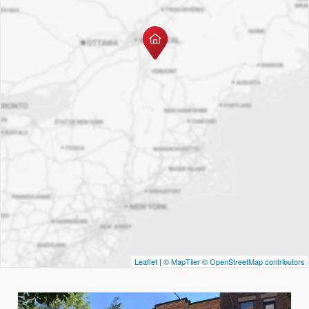
Leaflet
|
© MapTiler
© OpenStreetMap contributors