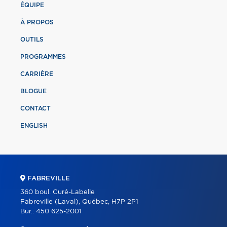
ÉQUIPE
À PROPOS
OUTILS
PROGRAMMES
CARRIÈRE
BLOGUE
CONTACT
ENGLISH
FABREVILLE
360 boul. Curé-Labelle
Fabreville (Laval), Québec, H7P 2P1
Bur.:
450 625-2001