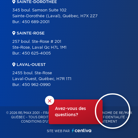
SAINTE-DOROTHÉE
345 boul. Samson Suite 102
Sainte-Dorothée (Laval), Québec, H7X 2Z7
Bur.:
450 689-2001
SAINTE-ROSE
257 boul. Ste-Rose # 201
Ste-Rose, Laval Qc H7L 1M1
Bur.:
450 625-4005
LAVAL-OUEST
2455 boul. Ste-Rose
Laval-Ouest, Québec, H7R 1T1
Bur.:
450 962-0990
×
Avez-vous des
© 2026 RE/MAX 2001 – FRANCHISÉ INDÉPENDANT ET AUTONOME DE RE/MAX
questions?
QUÉBEC – TOUS DROITS RÉSERVÉS -
POLITIQUE DE CONFIDENTIALITÉ
-
CONDITIONS D'UTILISATION
-
GESTION DU CONSENTEMENT
SITE WEB PAR