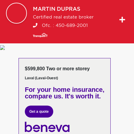
MARTIN
DUPRAS
Certified real estate broker
Ofc. :
450-689-2001
$599,800 Two or more storey
Laval (Laval-Ouest)
For your home insurance,
compare us. It's worth it.
Get a quote