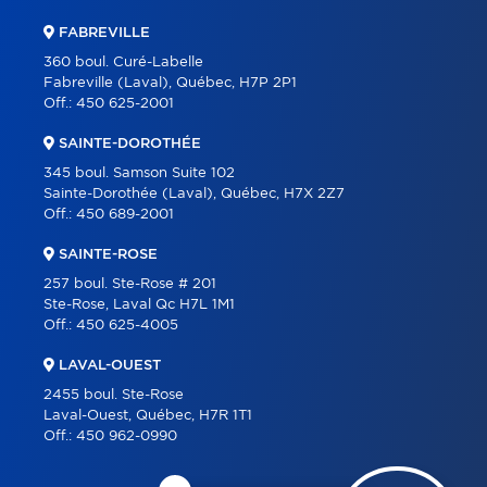
FABREVILLE
360 boul. Curé-Labelle
Fabreville (Laval), Québec, H7P 2P1
Off.:
450 625-2001
SAINTE-DOROTHÉE
345 boul. Samson Suite 102
Sainte-Dorothée (Laval), Québec, H7X 2Z7
Off.:
450 689-2001
SAINTE-ROSE
257 boul. Ste-Rose # 201
Ste-Rose, Laval Qc H7L 1M1
Off.:
450 625-4005
LAVAL-OUEST
2455 boul. Ste-Rose
Laval-Ouest, Québec, H7R 1T1
Off.:
450 962-0990