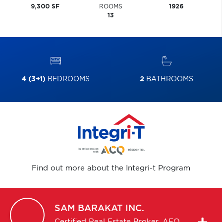
9,300 SF
ROOMS
1926
13
4 (3+1)
BEDROOMS
2
BATHROOMS
Find out more about the Integri-t Program
SAM
BARAKAT INC.
Certified Real Estate Broker, AEO