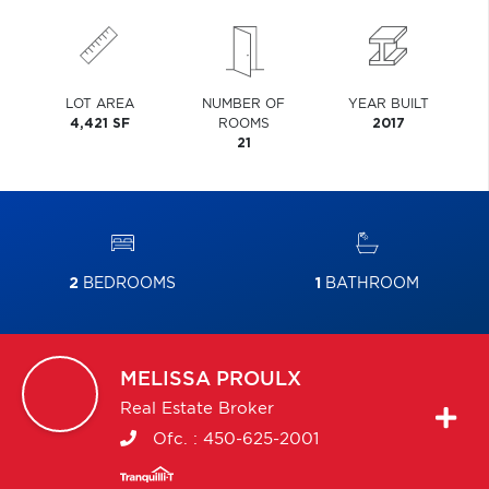
LOT AREA
NUMBER OF
YEAR BUILT
4,421 SF
ROOMS
2017
21
2
BEDROOMS
1
BATHROOM
MELISSA
PROULX
Real Estate Broker
Ofc. :
450-625-2001