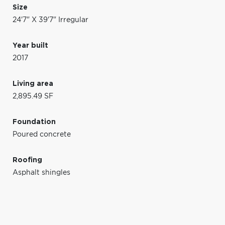
Size
24'7" X 39'7" Irregular
Year built
2017
Living area
2,895.49 SF
Foundation
Poured concrete
Roofing
Asphalt shingles