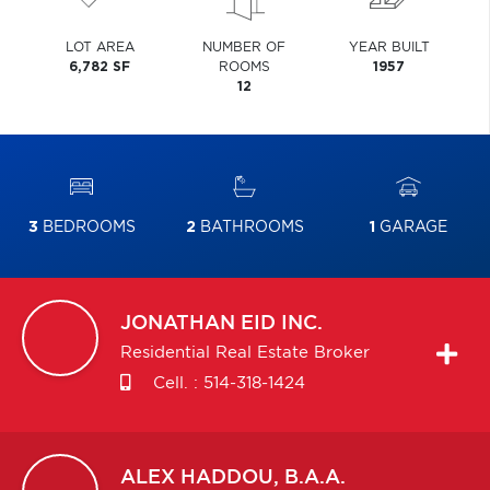
LOT AREA
NUMBER OF
YEAR BUILT
6,782 SF
ROOMS
1957
12
3
BEDROOMS
2
BATHROOMS
1
GARAGE
JONATHAN
EID INC.
Residential Real Estate Broker
Cell. :
514-318-1424
ALEX
HADDOU, B.A.A.