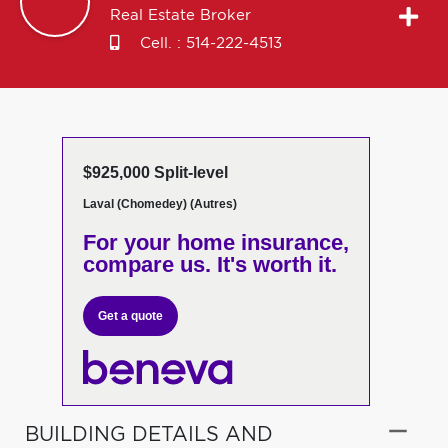
Real Estate Broker
Cell. :
514-222-4513
$925,000 Split-level
Laval (Chomedey) (Autres)
For your home insurance,
compare us. It's worth it.
Get a quote
BUILDING DETAILS AND