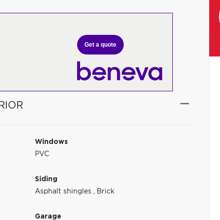
Get a quote
RIOR
Windows
PVC
Siding
Asphalt shingles
,
Brick
Garage