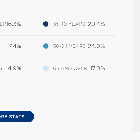
16.3%
20.4%
DER
35-49 YEARS
7.4%
24.0%
50-64 YEARS
14.9%
17.0%
S
65 AND OVER
RE STATS