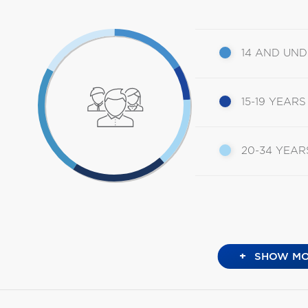
14 AND UN
15-19 YEARS
20-34 YEAR
+
SHOW MO