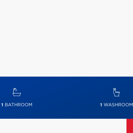
1
BATHROOM
1
WASHROOM