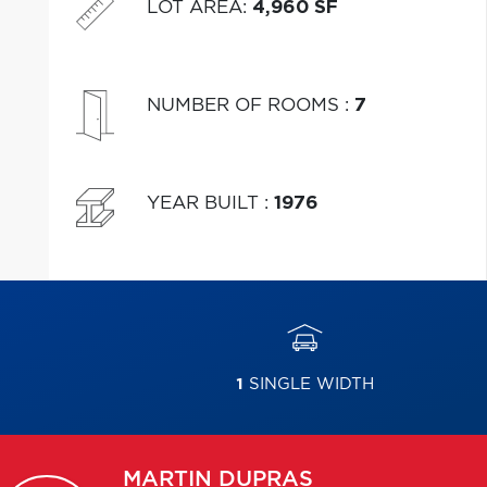
LOT AREA
:
4,960 SF
NUMBER OF ROOMS
:
7
YEAR BUILT
:
1976
1
SINGLE WIDTH
MARTIN
DUPRAS