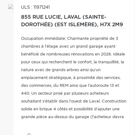
ULS : 11971241
855 RUE LUCIE,
LAVAL (SAINTE-
DOROTHÉE) (EST ISLEMÈRE),
H7X 2M9
Occupation immédiate: Charmante propriété de 3
chambres à l'étage avec un grand garage ayant
bénéficié de nombreuses rénovations en 2026. Idéale
pour ceux qui recherchent le confort, la tranquillité, la
nature avec de grands arbres ainsi qu'un
emplacement stratégique, à proximité des services,
des commerces, du REM ainsi que l'autoroute 13 et
440. Un secteur prisé par plusieurs acheteurs
souhaitant s'établir dans l'ouest de Laval. Construction
solide en brique 4 côtés et possibilité d'ajouter une
grande pièce au-dessus du garage (l'acheteur devra
cependant valider la possibilité avec la Ville de Laval).
Une visite saura vous charmer.