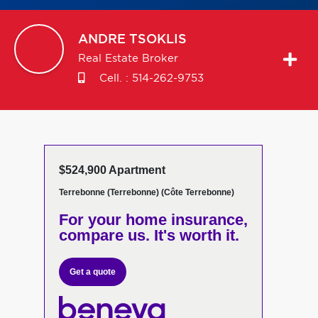
ANDRE
TSOKLIS
Real Estate Broker
Cell. :
514-262-9753
$524,900 Apartment
Terrebonne (Terrebonne) (Côte Terrebonne)
For your home insurance,
compare us. It's worth it.
Get a quote