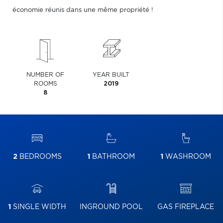
économie réunis dans une même propriété !
NUMBER OF
YEAR BUILT
ROOMS
2019
8
2
BEDROOMS
1
BATHROOM
1
WASHROOM
1
SINGLE WIDTH
INGROUND POOL
GAS FIREPLACE