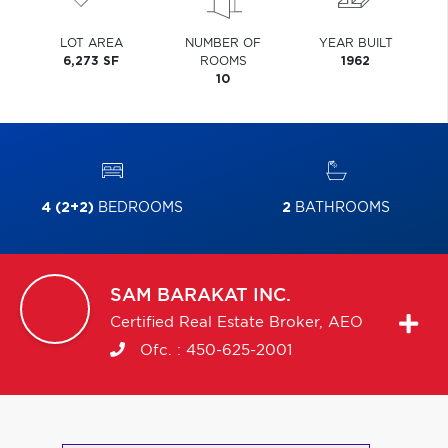
LOT AREA
NUMBER OF
YEAR BUILT
6,273 SF
ROOMS
1962
10
4 (2+2)
BEDROOMS
2
BATHROOMS
SAM
BARAKAT INC.
Certified Real Estate Broker, AEO
Ofc. :
450-625-2001