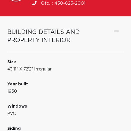
Ofc. :
450-625-2001
BUILDING DETAILS AND
PROPERTY INTERIOR
Size
43'11" X 72'2" Irregular
Year built
1930
Windows
PVC
Siding