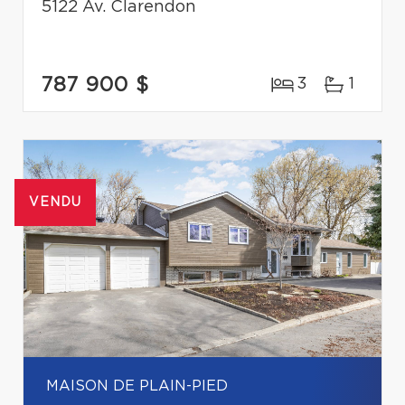
5122 Av. Clarendon
787 900 $
3
1
VENDU
MAISON DE PLAIN-PIED