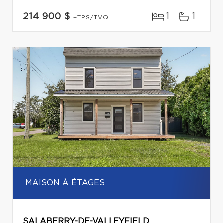
1
1
214 900 $
+TPS/TVQ
MAISON À ÉTAGES
SALABERRY-DE-VALLEYFIELD