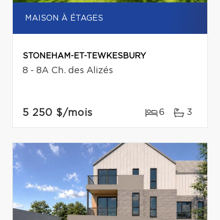
MAISON À ÉTAGES
STONEHAM-ET-TEWKESBURY
8 - 8A Ch. des Alizés
5 250 $
/mois
6
3