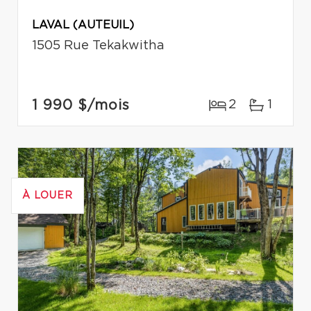
LAVAL (AUTEUIL)
1505 Rue Tekakwitha
1 990 $
/mois
2
1
À LOUER