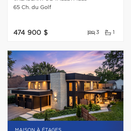
65 Ch. du Golf
474 900 $
3
1
MAISON À ÉTAGES