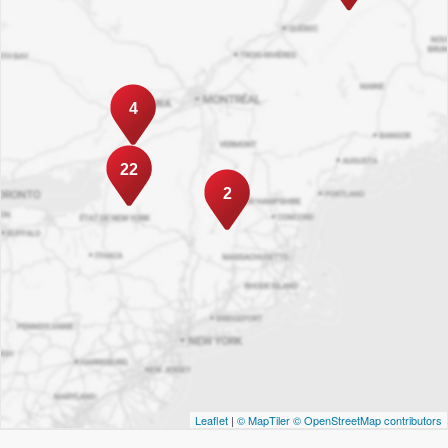
4
22
2
Leaflet
|
© MapTiler
© OpenStreetMap contributors